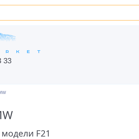
3 33
BMW
MW
 модели F21