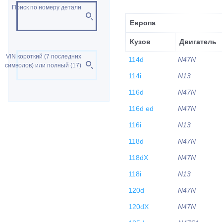
Поиск по номеру детали
Европа
Кузов
Двигатель
VIN короткий (7 последних
114d
N47N
символов) или полный (17)
114i
N13
116d
N47N
116d ed
N47N
116i
N13
118d
N47N
118dX
N47N
118i
N13
120d
N47N
120dX
N47N