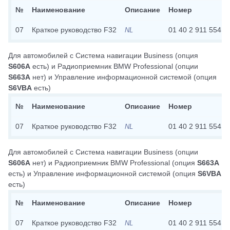
№
Наименование
Описание
Номер
07
Краткое руководство F32
01 40 2 911 554
NL
Для автомобилей с
Система навигации Business
(опция
S606A
есть)
и
Радиоприемник BMW Professional
(опции
S663A
нет)
и
Управление информационной системой
(опция
S6VBA
есть)
№
Наименование
Описание
Номер
07
Краткое руководство F32
01 40 2 911 554
NL
Для автомобилей с
Система навигации Business
(опции
S606A
нет)
и
Радиоприемник BMW Professional
(опция
S663A
есть)
и
Управление информационной системой
(опция
S6VBA
есть)
№
Наименование
Описание
Номер
07
Краткое руководство F32
01 40 2 911 554
NL