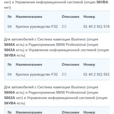
нет)
и
Управление информационной системой
(опции
S6VBA
нет)
№
Наименование
Описание
Номер
04
Краткое руководство F32
01 40 2 911 576
ES
Для автомобилей с
Система навигации Business
(опция
S606A
есть)
и
Радиоприемник BMW Professional
(опция
S663A
есть)
и
Управление информационной системой
(опция
S6VBA
есть)
№
Наименование
Описание
Номер
04
Краткое руководство F32
01 40 2 911 551
ES
Для автомобилей с
Система навигации Business
(опция
S606A
есть)
и
Радиоприемник BMW Professional
(опции
S663A
нет)
и
Управление информационной системой
(опция
S6VBA
есть)
№
Наименование
Описание
Номер