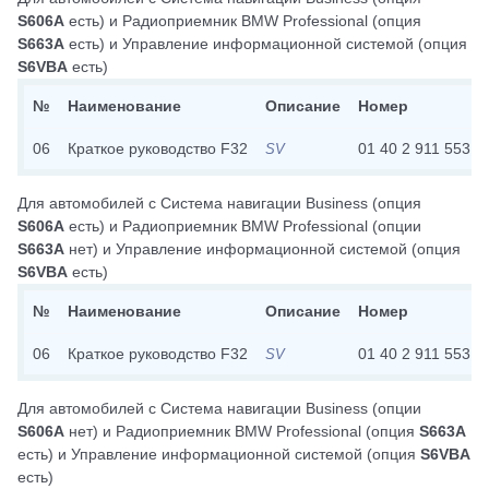
S606A
есть)
и
Радиоприемник BMW Professional
(опция
S663A
есть)
и
Управление информационной системой
(опция
S6VBA
есть)
№
Наименование
Описание
Номер
06
Краткое руководство F32
01 40 2 911 553
SV
Для автомобилей с
Система навигации Business
(опция
S606A
есть)
и
Радиоприемник BMW Professional
(опции
S663A
нет)
и
Управление информационной системой
(опция
S6VBA
есть)
№
Наименование
Описание
Номер
06
Краткое руководство F32
01 40 2 911 553
SV
Для автомобилей с
Система навигации Business
(опции
S606A
нет)
и
Радиоприемник BMW Professional
(опция
S663A
есть)
и
Управление информационной системой
(опция
S6VBA
есть)