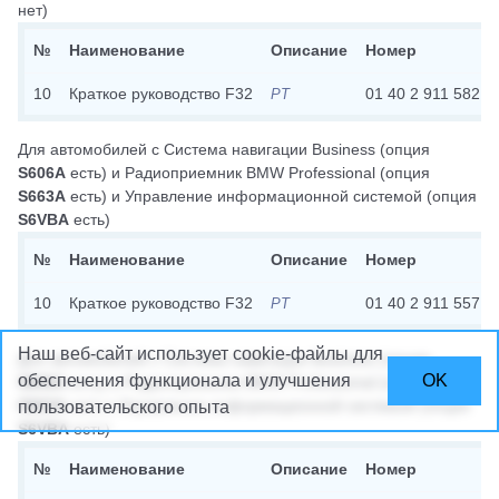
нет)
№
Наименование
Описание
Номер
10
Краткое руководство F32
01 40 2 911 582
PT
Для автомобилей с
Система навигации Business
(опция
S606A
есть)
и
Радиоприемник BMW Professional
(опция
S663A
есть)
и
Управление информационной системой
(опция
S6VBA
есть)
№
Наименование
Описание
Номер
10
Краткое руководство F32
01 40 2 911 557
PT
Наш веб-сайт использует cookie-файлы
для
Для автомобилей с
Система навигации Business
(опция
обеспечения функционала и улучшения
OK
S606A
есть)
и
Радиоприемник BMW Professional
(опции
S663A
нет)
и
Управление информационной системой
(опция
пользовательского опыта
S6VBA
есть)
№
Наименование
Описание
Номер