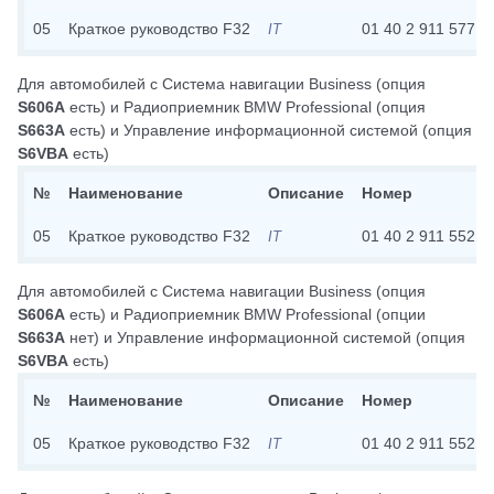
05
Краткое руководство F32
01 40 2 911 577
IT
Для автомобилей с
Система навигации Business
(опция
S606A
есть)
и
Радиоприемник BMW Professional
(опция
S663A
есть)
и
Управление информационной системой
(опция
S6VBA
есть)
№
Наименование
Описание
Номер
05
Краткое руководство F32
01 40 2 911 552
IT
Для автомобилей с
Система навигации Business
(опция
S606A
есть)
и
Радиоприемник BMW Professional
(опции
S663A
нет)
и
Управление информационной системой
(опция
S6VBA
есть)
№
Наименование
Описание
Номер
05
Краткое руководство F32
01 40 2 911 552
IT