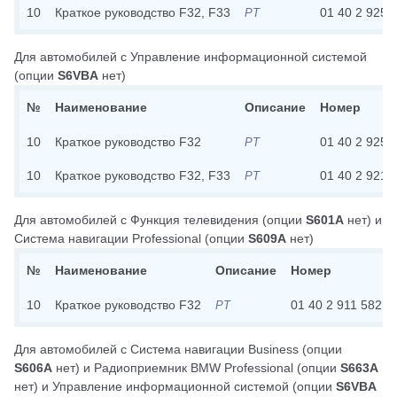
10
Краткое руководство F32, F33
01 40 2 925 
PT
Для автомобилей с
Управление информационной системой
(опции
S6VBA
нет)
№
Наименование
Описание
Номер
10
Краткое руководство F32
01 40 2 925 
PT
10
Краткое руководство F32, F33
01 40 2 921 
PT
Для автомобилей с
Функция телевидения
(опции
S601A
нет)
и
Система навигации Professional
(опции
S609A
нет)
№
Наименование
Описание
Номер
10
Краткое руководство F32
01 40 2 911 582
PT
Для автомобилей с
Система навигации Business
(опции
S606A
нет)
и
Радиоприемник BMW Professional
(опции
S663A
нет)
и
Управление информационной системой
(опции
S6VBA