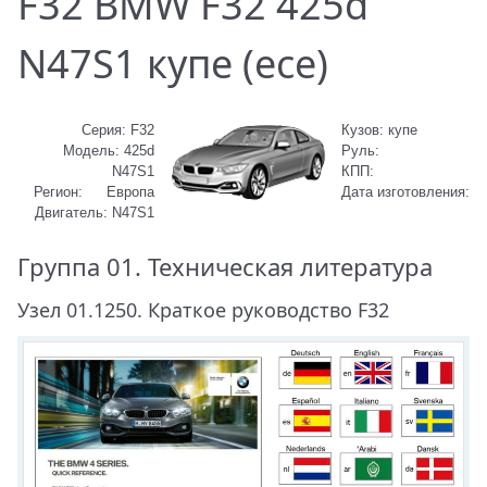
F32 BMW F32 425d
N47S1 купе (ece)
Серия:
F32
Кузов:
купе
Модель:
425d
Руль:
N47S1
КПП:
Регион:
Европа
Дата изготовления:
Двигатель:
N47S1
Группа 01. Техническая литература
Узел 01.1250. Краткое руководство F32