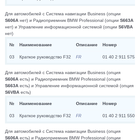
Для автомобилей с
Система навигации Business
(опции
S606A
нет)
и
Радиоприемник BMW Professional
(опции
S663A
нет)
и
Управление информационной системой
(опции
S6VBA
нет)
№
Наименование
Описание
Номер
03
Краткое руководство F32
01 40 2 911 575
FR
Для автомобилей с
Система навигации Business
(опция
S606A
есть)
и
Радиоприемник BMW Professional
(опция
S663A
есть)
и
Управление информационной системой
(опция
S6VBA
есть)
№
Наименование
Описание
Номер
03
Краткое руководство F32
01 40 2 911 550
FR
Для автомобилей с
Система навигации Business
(опция
S606A
есть)
и
Радиоприемник BMW Professional
(опции