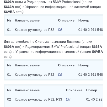
S606A
есть)
и
Радиоприемник BMW Professional
(опции
S663A
нет)
и
Управление информационной системой
(опция
S6VBA
есть)
№
Наименование
Описание
Номер
01
Краткое руководство F32
01 40 2 911 548
DE
Для автомобилей с
Система навигации Business
(опции
S606A
нет)
и
Радиоприемник BMW Professional
(опция
S663A
есть)
и
Управление информационной системой
(опция
S6VBA
есть)
№
Наименование
Описание
Номер
01
Краткое руководство F32
01 40 2 911 548
DE
№
Наименование
Описание
Номер
02
Краткое руководство F32, F33
01 40 2 929 
EN