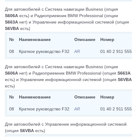
Для автомобилей с
Система навигации Business
(опция
S606A
есть)
и
Радиоприемник BMW Professional
(опции
S663A
нет)
и
Управление информационной системой
(опция
S6VBA
есть)
№
Наименование
Описание
Номер
08
Краткое руководство F32
01 40 2 911 555
AR
Для автомобилей с
Система навигации Business
(опции
S606A
нет)
и
Радиоприемник BMW Professional
(опция
S663A
есть)
и
Управление информационной системой
(опция
S6VBA
есть)
№
Наименование
Описание
Номер
08
Краткое руководство F32
01 40 2 911 555
AR
Для автомобилей с
Управление информационной системой
(опция
S6VBA
есть)