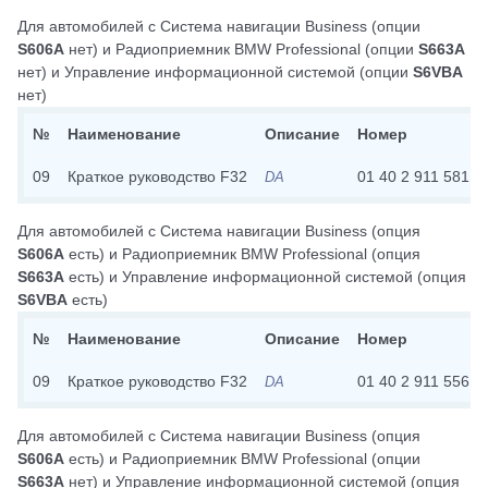
Для автомобилей с
Система навигации Business
(опции
S606A
нет)
и
Радиоприемник BMW Professional
(опции
S663A
нет)
и
Управление информационной системой
(опции
S6VBA
нет)
№
Наименование
Описание
Номер
09
Краткое руководство F32
01 40 2 911 581
DA
Для автомобилей с
Система навигации Business
(опция
S606A
есть)
и
Радиоприемник BMW Professional
(опция
S663A
есть)
и
Управление информационной системой
(опция
S6VBA
есть)
№
Наименование
Описание
Номер
09
Краткое руководство F32
01 40 2 911 556
DA
Для автомобилей с
Система навигации Business
(опция
S606A
есть)
и
Радиоприемник BMW Professional
(опции
S663A
нет)
и
Управление информационной системой
(опция