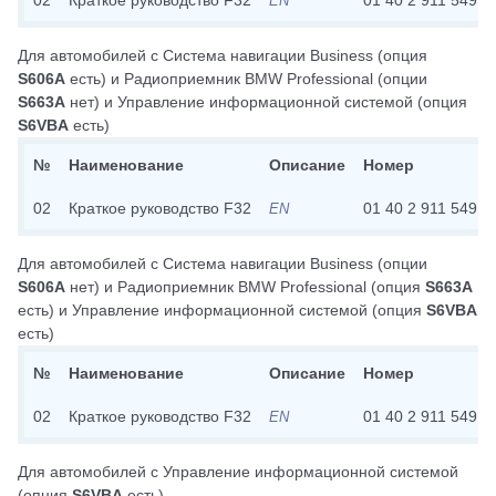
02
Краткое руководство F32
01 40 2 911 549
EN
Для автомобилей с
Система навигации Business
(опция
S606A
есть)
и
Радиоприемник BMW Professional
(опции
S663A
нет)
и
Управление информационной системой
(опция
S6VBA
есть)
№
Наименование
Описание
Номер
02
Краткое руководство F32
01 40 2 911 549
EN
Для автомобилей с
Система навигации Business
(опции
S606A
нет)
и
Радиоприемник BMW Professional
(опция
S663A
есть)
и
Управление информационной системой
(опция
S6VBA
есть)
№
Наименование
Описание
Номер
02
Краткое руководство F32
01 40 2 911 549
EN
Для автомобилей с
Управление информационной системой
(опция
S6VBA
есть)