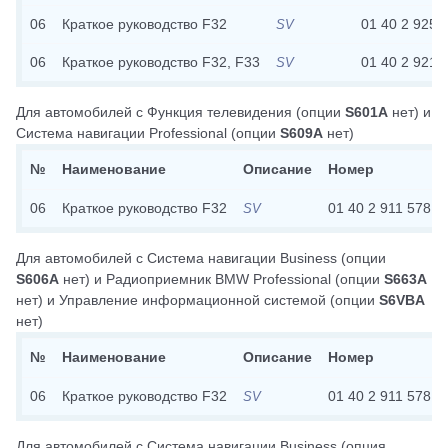
06
Краткое руководство F32
01 40 2 925 
SV
06
Краткое руководство F32, F33
01 40 2 921 
SV
Для автомобилей с
Функция телевидения
(опции
S601A
нет)
и
Система навигации Professional
(опции
S609A
нет)
№
Наименование
Описание
Номер
06
Краткое руководство F32
01 40 2 911 578
SV
Для автомобилей с
Система навигации Business
(опции
S606A
нет)
и
Радиоприемник BMW Professional
(опции
S663A
нет)
и
Управление информационной системой
(опции
S6VBA
нет)
№
Наименование
Описание
Номер
06
Краткое руководство F32
01 40 2 911 578
SV
Для автомобилей с
Система навигации Business
(опция