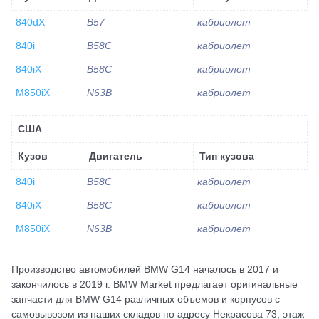
840dX
B57
кабриолет
840i
B58C
кабриолет
840iX
B58C
кабриолет
M850iX
N63B
кабриолет
США
Кузов
Двигатель
Тип кузова
840i
B58C
кабриолет
840iX
B58C
кабриолет
M850iX
N63B
кабриолет
Производство автомобилей BMW G14 началось в 2017 и
закончилось в 2019 г. BMW Market предлагает оригинальные
запчасти для BMW G14 различных объемов и корпусов с
самовывозом из наших складов по адресу Некрасова 73, этаж