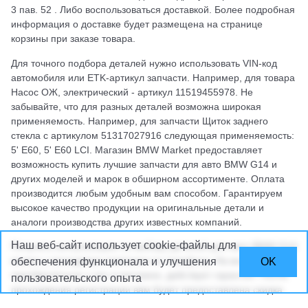
3 пав. 52 . Либо воспользоваться доставкой. Более подробная
информация о доставке будет размещена на странице
корзины при заказе товара.
Для точного подбора деталей нужно использовать VIN-код
автомобиля или ETK-артикул запчасти. Например, для товара
Насос ОЖ, электрический - артикул 11519455978. Не
забывайте, что для разных деталей возможна широкая
применяемость. Например, для запчасти Щиток заднего
стекла с артикулом 51317027916 следующая применяемость:
5' E60, 5' E60 LCI. Магазин BMW Market предоставляет
возможность купить лучшие запчасти для авто BMW G14 и
других моделей и марок в обширном ассортименте. Оплата
производится любым удобным вам способом. Гарантируем
высокое качество продукции на оригинальные детали и
аналоги производства других известных компаний.
Наш веб-сайт использует cookie-файлы
для
Получить консультацию по выбору деталей для авто BMW G14
можно у менеджера компании по телефону. На все запчасти,
обеспечения функционала и улучшения
OK
приобретённые у нас в магазине, действует гарантия. После
пользовательского опыта
прохождения регистрации вам будет предоставлена скидка.