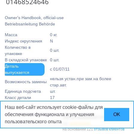
01468524646
Owner's Handbook, official-use
Betriebsanleitung Behörde
Масса
0 кг.
Индекс округления
N
Количество в
0 шт.
упаковке
В складской упаковке
0 шт.
Деталь
c 01/07/11
выпускается
нельзя устан.при зам.на более
Возможность замены
стар.авт.
Единица подсчета
шт.
Класс детали
17
Наш веб-сайт использует cookie-файлы
для
обеспечения функционала и улучшения
OK
Рейтинг
BMWMARKET.BY
пользовательского опыта
4.8
на основании 121
отзывов клиентов