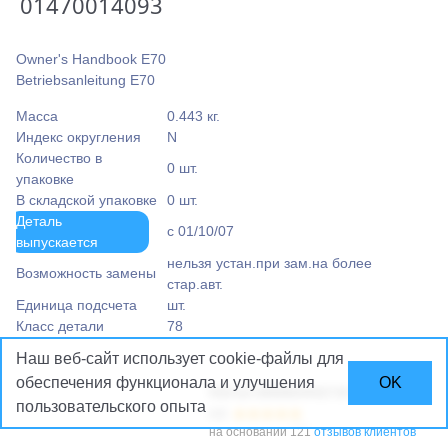
01470014093
Owner's Handbook E70
Betriebsanleitung E70
Масса
0.443 кг.
Индекс округления
N
Количество в
0 шт.
упаковке
В складской упаковке
0 шт.
Деталь
c 01/10/07
выпускается
нельзя устан.при зам.на более
Возможность замены
стар.авт.
Единица подсчета
шт.
Класс детали
78
Наш веб-сайт использует cookie-файлы
для
обеспечения функционала и улучшения
OK
Рейтинг
BMWMARKET.BY
пользовательского опыта
4.8
на основании 121
отзывов клиентов